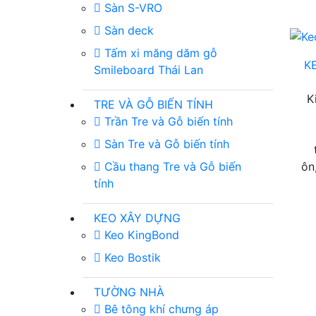
Sàn S-VRO
Sàn deck
Tấm xi măng dăm gỗ
K
Smileboard Thái Lan
K
TRE VÀ GỖ BIẾN TÍNH
Trần Tre và Gỗ biến tính
Sàn Tre và Gỗ biến tính
Cầu thang Tre và Gỗ biến
ôn
tính
KEO XÂY DỰNG
Keo KingBond
Keo Bostik
TƯỜNG NHÀ
Bê tông khí chưng áp