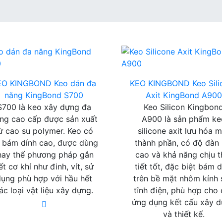
EO KINGBOND
Keo dán đa
KEO KINGBOND
Keo Sil
năng KingBond S700
Axit KingBond A900
S700 là keo xây dựng đa
Keo Silicon Kingbon
ng cao cấp được sản xuất
A900 là sản phẩm ke
ừ cao su polymer. Keo có
silicone axit lưu hóa 
 bám dính cao, được dùng
thành phần, có độ đàn 
hay thế phương pháp gắn
cao và khả năng chịu t
ết cơ khí như đinh, vít, sử
tiết tốt, đặc biệt bám d
dụng phù hợp với hầu hết
trên bề mặt nhôm kính
ác loại vật liệu xây dựng.
tĩnh điện, phù hợp cho
ứng dụng kết cấu xây 
và thiết kế.