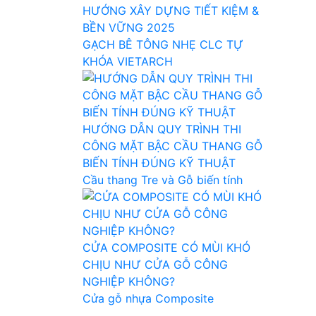
HƯỚNG XÂY DỰNG TIẾT KIỆM &
BỀN VỮNG 2025
GẠCH BÊ TÔNG NHẸ CLC TỰ
KHÓA VIETARCH
HƯỚNG DẪN QUY TRÌNH THI
CÔNG MẶT BẬC CẦU THANG GỖ
BIẾN TÍNH ĐÚNG KỸ THUẬT
Cầu thang Tre và Gỗ biến tính
CỬA COMPOSITE CÓ MÙI KHÓ
CHỊU NHƯ CỬA GỖ CÔNG
NGHIỆP KHÔNG?
Cửa gỗ nhựa Composite