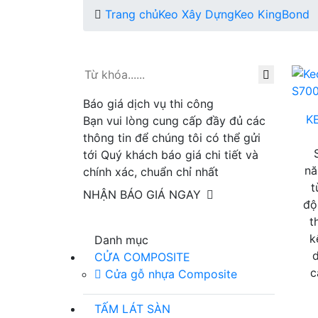
Trang chủ
Keo Xây Dựng
Keo KingBond
Báo giá dịch vụ thi công
K
Bạn vui lòng cung cấp đầy đủ các
thông tin để chúng tôi có thể gửi
tới Quý khách báo giá chi tiết và
nă
chính xác, chuẩn chỉ nhất
t
NHẬN BÁO GIÁ NGAY
độ
t
k
Danh mục
CỬA COMPOSITE
c
Cửa gỗ nhựa Composite
TẤM LÁT SÀN