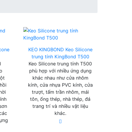
icone
KEO KINGBOND
Keo Silicone
trung tính KingBond T500
d
Keo Silicone trung tính T500
o
phù hợp với nhiều ứng dụng
một
khác nhau như cửa nhôm
hồi
kính, cửa nhựa PVC kính, cửa
hời
trượt, tấm trần nhôm, mái
ính
tôn, ống thép, nhà thép, đá
 sơn
trang trí và nhiều vật liệu
 các
khác.
dựng