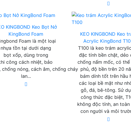
EO KINGBOND
Keo Bọt Nở
KingBond Foam
KEO KINGBOND
Keo t
ingbond Foam là một loại
Acrylic KingBond T1
nhựa tồn tại dưới dạng
T100 là keo trám acryli
bọt xốp, dùng trong
đặc tính bền chặt, dẻo 
thi công cách nhiệt, bảo
chống nấm mốc, có thể
, chống nóng, cách âm, chống cháy
phủ, độ bền trên 20 n
lan...
bám dính tốt trên hầu 
các loại bề mặt như nh
gỗ, đá, bê-tông. Sử d
công thức đặc biệt, T
không độc tính, an toàn
con người và môi trườ