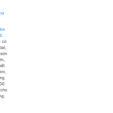
rám
00
c có
dai,
 sơn
ăm,
hết
ôm,
ụng
100
 cho
ng.