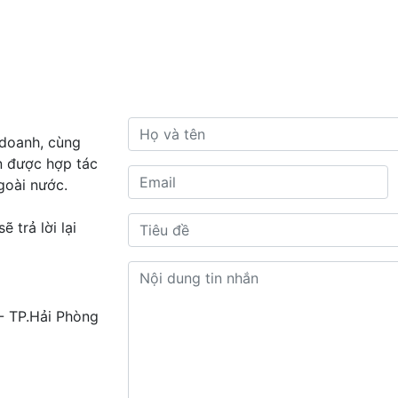
doanh, cùng
n được hợp tác
goài nước.
 trả lời lại
- TP.Hải Phòng