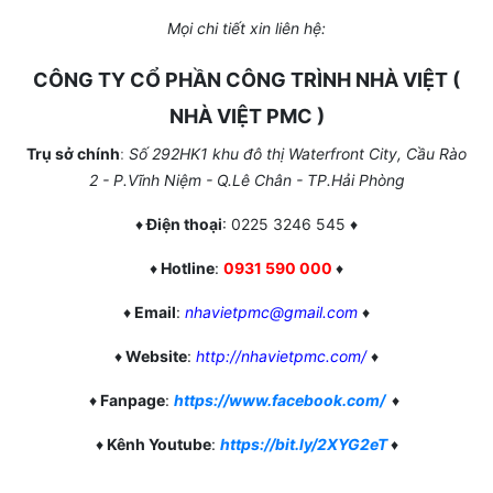
Mọi chi tiết xin liên hệ:
CÔNG TY CỔ PHẦN CÔNG TRÌNH NHÀ VIỆT (
NHÀ VIỆT PMC )
Trụ sở chính
:
Số 292HK1 khu đô thị Waterfront City, Cầu Rào
2 - P.Vĩnh Niệm - Q.Lê Chân - TP.Hải Phòng
♦
Điện thoại
: 0225 3246 545 ♦
♦
Hotline
:
0931 590 000
♦
♦
Email
:
nhavietpmc@gmail.com
♦
♦
Website
:
http://nhavietpmc.com/
♦
♦
Fanpage
:
https://www.facebook.com/
♦
♦
Kênh Youtube
:
https://bit.ly/2XYG2eT
♦