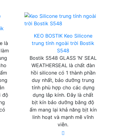
ik
KEO BOSTIK
Keo Silicone
e là
trung tính ngoài trời Bostik
 làm
S548
rung
Bostik S548 GLASS ‘N’ SEAL
cho
WEATHERSEAL là chất đàn
 ẩm
hồi silicone có 1 thành phần
òng
duy nhất, bảo dưỡng trung
ắn
tính phù hợp cho các dựng
i độ
dụng lắp kính. Đây là chất
ếng
bịt kín bảo dưỡng bằng độ
có
ẩm mang lại khả năng bịt kín
linh hoạt và mạnh mẽ vĩnh
viễn.