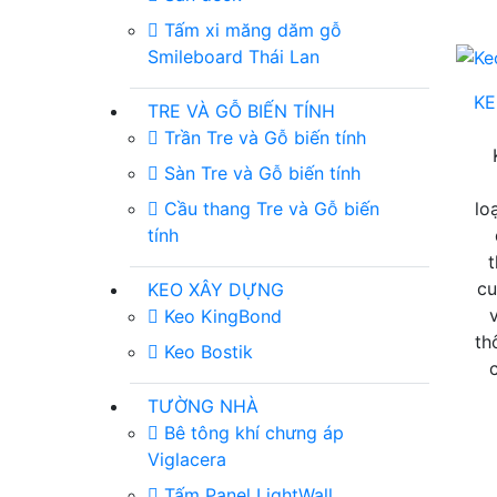
Tấm xi măng dăm gỗ
Smileboard Thái Lan
KE
TRE VÀ GỖ BIẾN TÍNH
Trần Tre và Gỗ biến tính
Sàn Tre và Gỗ biến tính
Cầu thang Tre và Gỗ biến
lo
tính
cu
KEO XÂY DỰNG
Keo KingBond
th
Keo Bostik
TƯỜNG NHÀ
Bê tông khí chưng áp
Viglacera
Tấm Panel LightWall