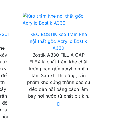
 S301
KEO BOSTIK
Keo trám khe
nội thất gốc Acrylic Bostik
one
A330
 xây
Bostik A330 FILL A GAP
 từ
FLEX là chất trám khe chất
toxy
lượng cao gốc acrylic phân
 để
tán. Sau khi thi công, sản
thi
phẩm khô cứng thành cao su
xây
dẻo đàn hồi bằng cách làm
 rắn
bay hơi nước từ chất bịt kín.
i độ
o ra
 hồi