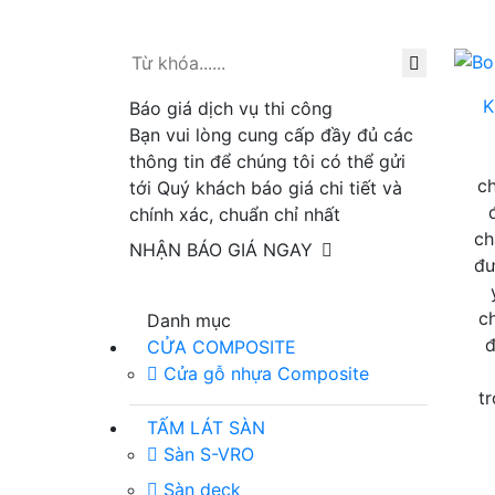
K
Báo giá dịch vụ thi công
Bạn vui lòng cung cấp đầy đủ các
thông tin để chúng tôi có thể gửi
c
tới Quý khách báo giá chi tiết và
chính xác, chuẩn chỉ nhất
ch
NHẬN BÁO GIÁ NGAY
đư
c
Danh mục
đ
CỬA COMPOSITE
Cửa gỗ nhựa Composite
t
TẤM LÁT SÀN
Sàn S-VRO
Sàn deck