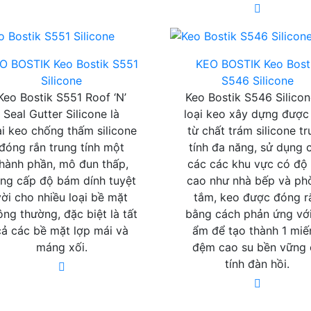
O BOSTIK
Keo Bostik S551
KEO BOSTIK
Keo Bost
Silicone
S546 Silicone
Keo Bostik S551 Roof ‘N’
Keo Bostik S546 Silicon
Seal Gutter Silicone là
loại keo xây dựng được
ại keo chống thấm silicone
từ chất trám silicone t
đóng rắn trung tính một
tính đa năng, sử dụng 
thành phần, mô đun thấp,
các các khu vực có độ
ng cấp độ bám dính tuyệt
cao như nhà bếp và ph
vời cho nhiều loại bề mặt
tắm, keo được đóng r
ông thường, đặc biệt là tất
bằng cách phản ứng vớ
cả các bề mặt lợp mái và
ẩm để tạo thành 1 mi
máng xối.
đệm cao su bền vững 
tính đàn hồi.