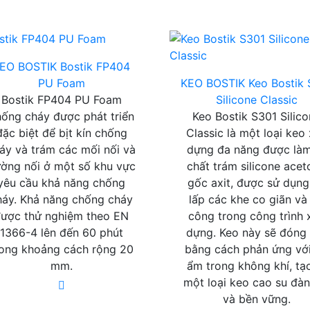
EO BOSTIK
Bostik FP404
PU Foam
KEO BOSTIK
Keo Bostik
Bostik FP404 PU Foam
Silicone Classic
hống cháy được phát triển
Keo Bostik S301 Silic
đặc biệt để bịt kín chống
Classic là một loại keo
áy và trám các mối nối và
dựng đa năng được làm
ờng nối ở một số khu vực
chất trám silicone ace
yêu cầu khả năng chống
gốc axit, được sử dụng
háy. Khả năng chống cháy
lấp các khe co giãn và 
ược thử nghiệm theo EN
công trong công trình 
1366-4 lên đến 60 phút
dựng. Keo này sẽ đóng
rong khoảng cách rộng 20
bằng cách phản ứng vớ
mm.
ẩm trong không khí, tạ
một loại keo cao su đàn
và bền vững.