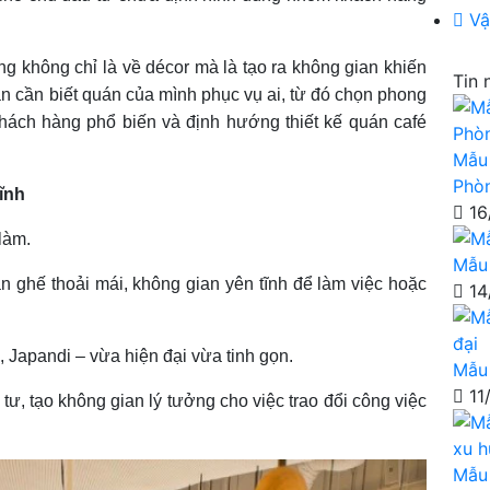
Vậ
ng không chỉ là về décor mà là tạo ra không gian khiến
Tin 
n cần biết quán của mình phục vụ ai, từ đó chọn phong
hách hàng phổ biến và định hướng thiết kế quán café
Mẫu 
Phò
ĩnh
16
làm.
Mẫu 
n ghế thoải mái, không gian yên tĩnh để làm việc hoặc
14
, Japandi – vừa hiện đại vừa tinh gọn.
Mẫu 
11
 tư, tạo không gian lý tưởng cho việc trao đổi công việc
Mẫu 