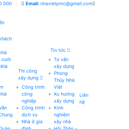
0 000
Email:
nhavietpmc@gmail.com
iến
 khách
Tin tức
nhà
 cưới
Tư vấn
 Nhà
xây dựng
Thi công
Phong
xây dựng
Thủy Nhà
om
Công trình
Việt
nhà
công
Xu hướng
Liên
nghiệp
xây dựng
hệ
 Văn
Công trình
Kinh
 Chung
dịch vụ
nghiệm
Nhà ở gia
xây nhà
 Quán
đình
Hội Thảo -