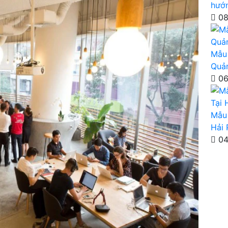
hướ
08
Mẫu 
Quả
06
Mẫu 
Hải
04