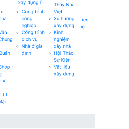
xây dựng
Thủy Nhà
om
Công trình
Việt
nhà
công
Xu hướng
Liên
nghiệp
xây dựng
hệ
 Văn
Công trình
Kinh
 Chung
dịch vụ
nghiệm
Nhà ở gia
xây nhà
 Quán
đình
Hội Thảo -
Sự Kiện
 Shop -
Vật liệu
g
xây dựng
nhà
- TT
Mại