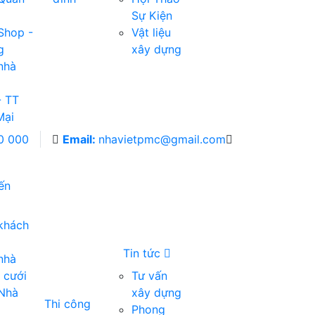
Sự Kiện
 Shop -
Vật liệu
g
xây dựng
nhà
- TT
Mại
0 000
Email:
nhavietpmc@gmail.com
iến
 khách
Tin tức
nhà
 cưới
Tư vấn
 Nhà
xây dựng
Thi công
Phong