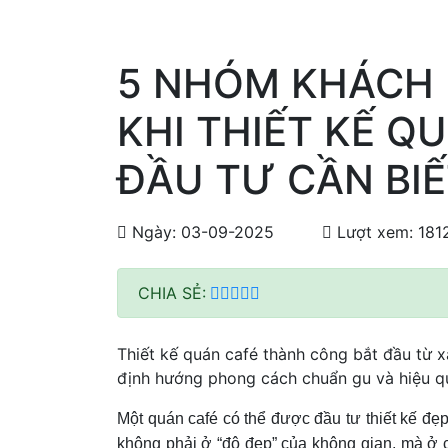
5 NHÓM KHÁCH 
KHI THIẾT KẾ Q
ĐẦU TƯ CẦN BI
Ngày: 03-09-2025
Lượt xem: 181
CHIA SẺ:
Thiết kế quán café thành công bắt đầu từ 
định hướng phong cách chuẩn gu và hiệu q
Một quán café có thể được đầu tư thiết kế đ
không phải ở “độ đẹp” của không gian, mà ở