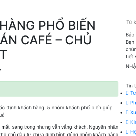
HÀNG PHỔ BIẾN
Báo 
UÁN CAFÉ – CHỦ
Bạn 
chún
ẾT
tiết
NHẬ
2
Tin 
Tư
Ph
xác định khách hàng. 5 nhóm khách phổ biến giúp
Xu
uả
Ki
ẹp mắt, sang trọng nhưng vẫn vắng khách. Nguyên nhân
Hộ
 chỗ chủ đầu tư chưa định hình đúng nhóm khách hàng