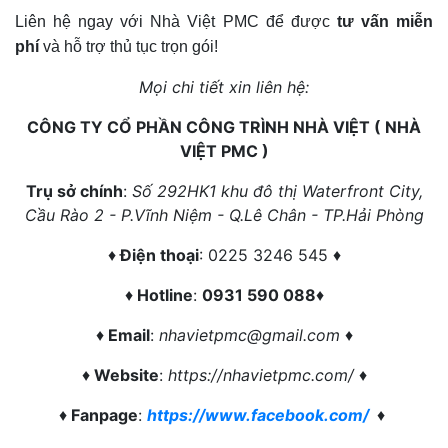
Liên hệ ngay với Nhà Việt PMC để được
tư vấn miễn
phí
và hỗ trợ thủ tục trọn gói!
Mọi chi tiết xin liên hệ:
CÔNG TY CỔ PHẦN CÔNG TRÌNH NHÀ VIỆT ( NHÀ
VIỆT PMC )
Trụ sở chính
:
Số 292HK1 khu đô thị Waterfront City,
Cầu Rào 2 - P.Vĩnh Niệm - Q.Lê Chân - TP.Hải Phòng
♦
Điện thoại
: 0225 3246 545 ♦
♦
Hotline
:
0931 590 088
♦
♦
Email
:
nhavietpmc@gmail.com
♦
♦
Website
:
https://nhavietpmc.com/
♦
♦
Fanpage
:
https://www.facebook.com/
♦