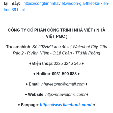
tại đây
:
https://congtrinhnhaviet.vn/don-gia-thiet-ke-kien-
truc-39.html
CÔNG TY CỔ PHẦN CÔNG TRÌNH NHÀ VIỆT ( NHÀ
VIỆT PMC )
Trụ sở chính
:
Số 292HK1 khu đô thị Waterfont City, Cầu
Rào 2 - P.Vĩnh Niệm - Q.Lê Chân - TP.Hải Phòng
♦
Điện thoại
: 0225 3246 545 ♦
♦
Hotline
:
0931 590 088
♦
♦
Email
:
nhavietpmc@gmail.com
♦
♦
Website
:
http://nhavietpmc.com/
♦
♦
Fanpage
:
https://www.facebook.com/
♦