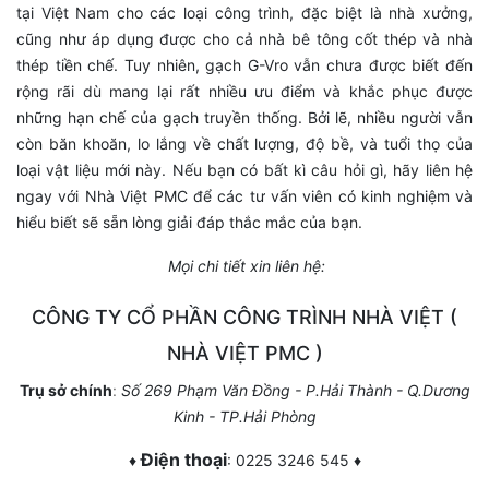
tại Việt Nam cho các loại công trình, đặc biệt là nhà xưởng,
cũng như áp dụng được cho cả nhà bê tông cốt thép và nhà
thép tiền chế. Tuy nhiên, gạch G-Vro vẫn chưa được biết đến
rộng rãi dù mang lại rất nhiều ưu điểm và khắc phục được
những hạn chế của gạch truyền thống. Bởi lẽ, nhiều người vẫn
còn băn khoăn, lo lắng về chất lượng, độ bề, và tuổi thọ của
loại vật liệu mới này. Nếu bạn có bất kì câu hỏi gì, hãy liên hệ
ngay với Nhà Việt PMC để các tư vấn viên có kinh nghiệm và
hiểu biết sẽ sẵn lòng giải đáp thắc mắc của bạn.
Mọi chi tiết xin liên hệ:
CÔNG TY CỔ PHẦN CÔNG TRÌNH NHÀ VIỆT (
NHÀ VIỆT PMC )
Trụ sở chính
:
Số 269 Phạm Văn Đồng - P.Hải Thành - Q.Dương
Kinh - TP.Hải Phòng
Điện thoại
♦
: 0225 3246 545
♦