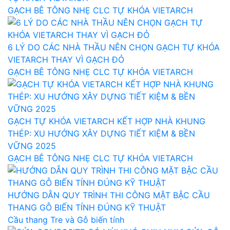
GẠCH BÊ TÔNG NHẸ CLC TỰ KHÓA VIETARCH
6 LÝ DO CÁC NHÀ THẦU NÊN CHỌN GẠCH TỰ KHÓA
VIETARCH THAY VÌ GẠCH ĐỎ
GẠCH BÊ TÔNG NHẸ CLC TỰ KHÓA VIETARCH
GẠCH TỰ KHÓA VIETARCH KẾT HỢP NHÀ KHUNG
THÉP: XU HƯỚNG XÂY DỰNG TIẾT KIỆM & BỀN
VỮNG 2025
GẠCH BÊ TÔNG NHẸ CLC TỰ KHÓA VIETARCH
HƯỚNG DẪN QUY TRÌNH THI CÔNG MẶT BẬC CẦU
THANG GỖ BIẾN TÍNH ĐÚNG KỸ THUẬT
Cầu thang Tre và Gỗ biến tính