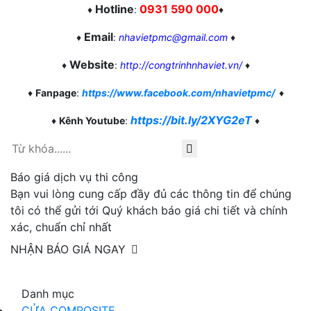
Hotline
0931 590 000
♦
:
♦
Email
♦
:
nhavietpmc@gmail.com
♦
Website
♦
:
http://congtrinhnhaviet.vn/
♦
♦
Fanpage
:
https://www.facebook.com/nhavietpmc/
♦
https://bit.ly/2XYG2eT
♦
Kênh Youtube
:
♦
Báo giá dịch vụ thi công
Bạn vui lòng cung cấp đầy đủ các thông tin để chúng
tôi có thể gửi tới Quý khách báo giá chi tiết và chính
xác, chuẩn chỉ nhất
NHẬN BÁO GIÁ NGAY
Danh mục
CỬA COMPOSITE