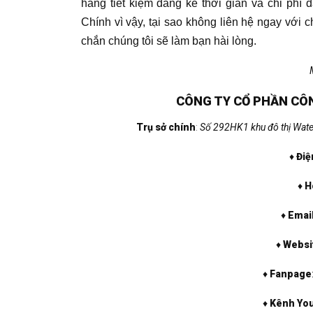
hàng tiết kiệm đáng kể thời gian và chi phí
Chính vì vậy, tại sao không liên hệ ngay vớ
chắn chúng tôi sẽ làm bạn hài lòng.
CÔNG TY CỔ PHẦN CÔN
Trụ sở chính
:
Số 292HK1 khu đô thị Water
♦
Điệ
♦
H
♦
Emai
♦
Websi
♦
Fanpage
♦
Kênh Yo