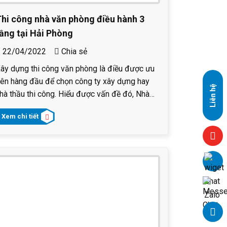
hi công nhà văn phòng điều hành 3
ầng tại Hải Phòng
22/04/2022
Chia sẻ
ây dựng thi công văn phòng là điều được ưu
iên hàng đầu để chọn công ty xây dựng hay
Liên hệ
hà thầu thi công. Hiểu được vấn đề đó, Nhà
iệt PMC đã thiết kế các đơn giá phù hợp để
Xem chi tiết
iúp các chủ đầu tư dễ dàng tính toán và chuẩn
ị các chi phí để có thể xây dựng văn phòng
ho thuê của riêng mình.