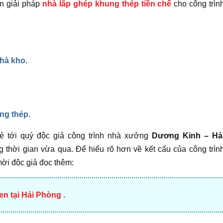
n giải pháp
nhà lắp ghép khung thép tiền chế
cho công trìn
hà kho
.
ng thép
.
 sẻ tới quý độc giả công trình nhà xưởng
Dương Kinh – Hả
ng thời gian vừa qua.
Để hiểu rõ hơn về kết cấu của công trìn
ời độc giả đọc thêm:
n tại Hải Phòng
.