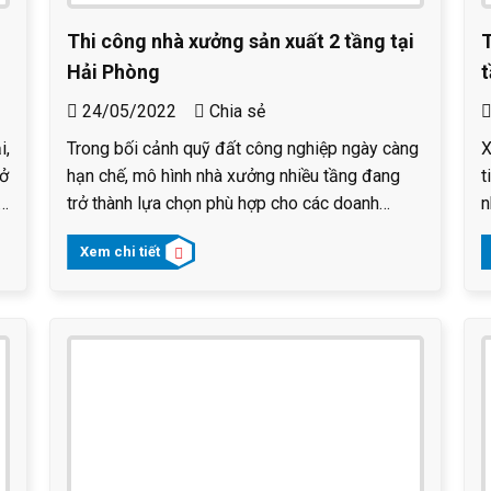
Thi công nhà xưởng sản xuất 2 tầng tại
T
Hải Phòng
t
24/05/2022
Chia sẻ
i,
Trong bối cảnh quỹ đất công nghiệp ngày càng
X
rở
hạn chế, mô hình nhà xưởng nhiều tầng đang
t
ả
trở thành lựa chọn phù hợp cho các doanh
n
nghiệp muốn mở rộng sản xuất nhưng vẫn tối
V
Xem chi tiết
ưu diện tích sử dụng. Dự án thi công nhà xưởng
g
g
sản xuất kết hợp nhà kho tại Hải Phòng do Nhà
b
g
Việt PMC thực hiện là một trong những công
c
u
trình tiêu biểu ứng dụng kết cấu thép tiền chế
hiện đại.