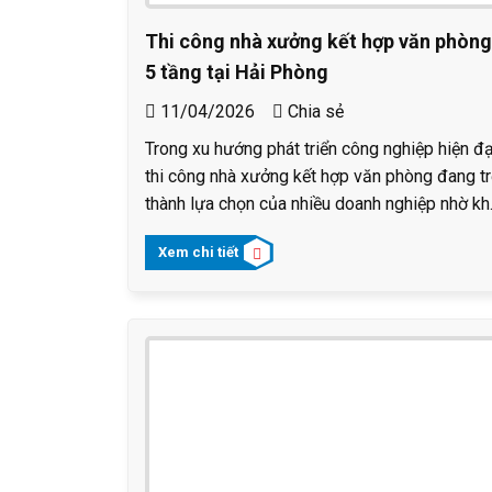
Thi công nhà xưởng kết hợp văn phòng
5 tầng tại Hải Phòng
11/04/2026
Chia sẻ
Trong xu hướng phát triển công nghiệp hiện đạ
thi công nhà xưởng kết hợp văn phòng đang t
thành lựa chọn của nhiều doanh nghiệp nhờ kh
năng tối ưu quỹ đất, nâng cao hiệu quả vận
Xem chi tiết
hành và tiết kiệm chi phí đầu tư. Dự án nhà
xưởng kết hợp văn phòng 5 tầng tại Hải Phòn
do Nhà Việt PMC triển khai là một trong nhữn
công trình tiêu biểu ứng dụng giải pháp kết cấ
thép lắp ghép, đáp ứng yêu cầu về tiến độ,
chất lượng và tính linh hoạt trong sử dụng.