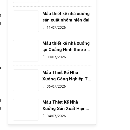
Mẫu thiết kế nhà xưởng
t
sản xuất nhôm hiện đại
u
11/07/2026
Mẫu thiết kế nhà xưởng
tại Quảng Ninh theo xu
hướng ESG và Net Zero
08/07/2026
o
Mẫu Thiết Kế Nhà
Xưởng Công Nghiệp Tại
Quảng Ninh
06/07/2026
g
Mẫu Thiết Kế Nhà
g
Xưởng Sản Xuất Hiện
Đại Tại Hải Phòng
04/07/2026