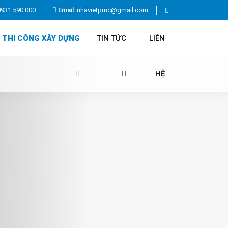
0931 590 000
Email:
nhavietpmc@gmail.com
THI CÔNG XÂY DỰNG
TIN TỨC
LIÊN
HỆ