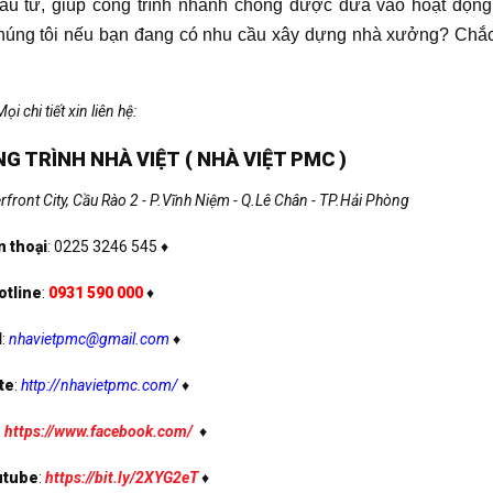
 đầu tư, giúp công trình nhanh chóng được đưa vào hoạt động
i chúng tôi nếu bạn đang có nhu cầu xây dựng nhà xưởng? Chắ
Mọi chi tiết xin liên hệ:
G TRÌNH NHÀ VIỆT ( NHÀ VIỆT PMC )
front City, Cầu Rào 2 - P.Vĩnh Niệm - Q.Lê Chân - TP.Hải Phòng
n thoại
: 0225 3246 545 ♦
otline
:
0931 590 000
♦
l
:
nhavietpmc@gmail.com
♦
te
:
http://nhavietpmc.com/
♦
:
https://www.facebook.com/
♦
utube
:
https://bit.ly/2XYG2eT
♦