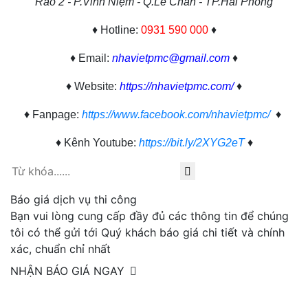
Rào 2 - P.Vĩnh Niệm - Q.Lê Chân - TP.Hải Phòng
♦ Hotline:
0931 590 000
♦
♦ Email:
nhavietpmc@gmail.com
♦
♦ Website:
https://nhavietpmc.com/
♦
♦ Fanpage:
https://www.facebook.com/nhavietpmc/
♦
♦ Kênh Youtube:
https://bit.ly/2XYG2eT
♦
Báo giá dịch vụ thi công
Bạn vui lòng cung cấp đầy đủ các thông tin để chúng
tôi có thể gửi tới Quý khách báo giá chi tiết và chính
xác, chuẩn chỉ nhất
NHẬN BÁO GIÁ NGAY