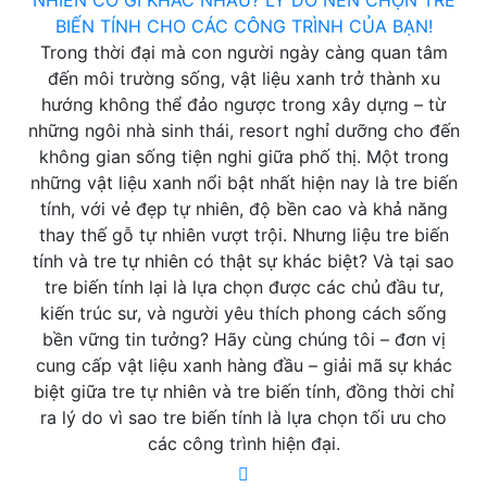
NHIÊN CÓ GÌ KHÁC NHAU? LÝ DO NÊN CHỌN TRE
BIẾN TÍNH CHO CÁC CÔNG TRÌNH CỦA BẠN!
Trong thời đại mà con người ngày càng quan tâm
đến môi trường sống, vật liệu xanh trở thành xu
hướng không thể đảo ngược trong xây dựng – từ
những ngôi nhà sinh thái, resort nghỉ dưỡng cho đến
không gian sống tiện nghi giữa phố thị. Một trong
những vật liệu xanh nổi bật nhất hiện nay là tre biến
tính, với vẻ đẹp tự nhiên, độ bền cao và khả năng
thay thế gỗ tự nhiên vượt trội. Nhưng liệu tre biến
tính và tre tự nhiên có thật sự khác biệt? Và tại sao
tre biến tính lại là lựa chọn được các chủ đầu tư,
kiến trúc sư, và người yêu thích phong cách sống
bền vững tin tưởng? Hãy cùng chúng tôi – đơn vị
cung cấp vật liệu xanh hàng đầu – giải mã sự khác
biệt giữa tre tự nhiên và tre biến tính, đồng thời chỉ
ra lý do vì sao tre biến tính là lựa chọn tối ưu cho
các công trình hiện đại.