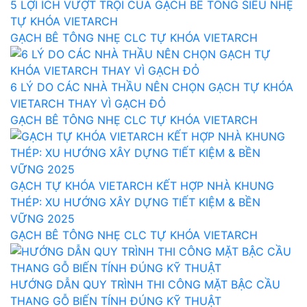
5 LỢI ÍCH VƯỢT TRỘI CỦA GẠCH BÊ TÔNG SIÊU NHẸ
TỰ KHÓA VIETARCH
GẠCH BÊ TÔNG NHẸ CLC TỰ KHÓA VIETARCH
6 LÝ DO CÁC NHÀ THẦU NÊN CHỌN GẠCH TỰ KHÓA
VIETARCH THAY VÌ GẠCH ĐỎ
GẠCH BÊ TÔNG NHẸ CLC TỰ KHÓA VIETARCH
GẠCH TỰ KHÓA VIETARCH KẾT HỢP NHÀ KHUNG
THÉP: XU HƯỚNG XÂY DỰNG TIẾT KIỆM & BỀN
VỮNG 2025
GẠCH BÊ TÔNG NHẸ CLC TỰ KHÓA VIETARCH
HƯỚNG DẪN QUY TRÌNH THI CÔNG MẶT BẬC CẦU
THANG GỖ BIẾN TÍNH ĐÚNG KỸ THUẬT